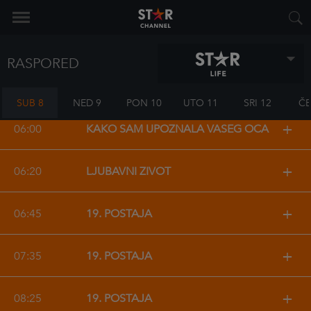
Subota,
RASPORED
8 KOLOVOZA
SUB 8
NED 9
PON 10
UTO 11
SRI 12
ČE
+
06:00
KAKO SAM UPOZNALA VAŠEG OCA
+
06:20
LJUBAVNI ŽIVOT
+
06:45
19. POSTAJA
+
07:35
19. POSTAJA
+
08:25
19. POSTAJA