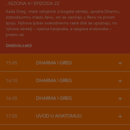
, SEZONA 4 | EPIZODA 22
Kada Greg, mladi odvjetnik iz bogate obitelji, upozna Dharmu,
slobodoumnu mladu ženu, oni se vjenčaju u Renu na prvom
spoju. Njihova ljubav svakodnevno raste dok se upoznaju, no
njihove obitelji – njezina hipijevska, a njegova snobovska –
preziru se.
Detaljnije o seriji
+
15:45
DHARMA I GREG
+
16:10
DHARMA I GREG
+
16:35
DHARMA I GREG
+
17:05
UVOD U ANATOMIJU