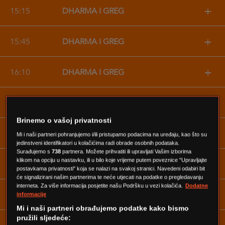
+
15:15
DHARMA I GREG
+
15:45
DHARMA I GREG
+
16:10
DHARMA I GREG
+
16:35
DHARMA I GREG
Brinemo o vašoj privatnosti
+
17:05
UVOD U ANATOMIJU
Mi i naši partneri pohranjujemo i/ili pristupamo podacima na uređaju, kao što su
jedinstveni identifikatori u kolačićima radi obrade osobnih podataka.
Surađujemo s
738
partnera. Možete prihvatiti ili upravljati Vašim izborima
+
klikom na opciju u nastavku, ili u bilo koje vrijeme putem poveznice "Upravljajte
18:00
UVOD U ANATOMIJU
postavkama privatnosti" koja se nalazi na svakoj stranici. Navedeni odabiri bit
će signalizirani našim partnerima te neće utjecati na podatke o pregledavanju
interneta. Za više informacija posjetite našu Podršku u vezi kolačića.
Dodatne
+
19:00
UVOD U ANATOMIJU
informacije
Mi i naši partneri obrađujemo podatke kako bismo
pružili sljedeće: