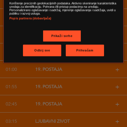
+
20:00
STEP UP 3
Korištenje preciznih geolokacijskih podataka. Aktivno skeniranje karakteristika
uređaja za identifikaciju. Pohrana i/ili pristup podacima na uređaju.
Personalizirano oglašavanje i sadržaj, mjerenje oglašavanja i sadržaja, uvidi u
publiku i razvoj usluga.
+
22:15
911
Popis partnera (dobavljača)
+
23:10
911
Prikaži svrhe
+
Odbij sve
Prihvaćam
00:05
911
+
01:00
19. POSTAJA
+
01:55
19. POSTAJA
+
02:45
19. POSTAJA
+
03:15
LJUBAVNI ŽIVOT