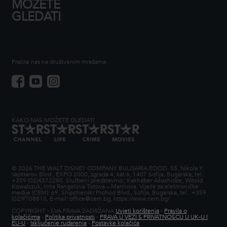
MOŽETE
GLEDATI
Pratite nas na društvenim mrežama
KAKO NAS MOŽETE GLEDATI
© 2026 THE WALT DISNEY COMPANY BULGARIA EOOD. 55, Nikola Y.
Vaptsarov Blvd., EXPO 2000, zgrada 4, kat 6, 1407 Sofija, Bugarska, tel.:
+359 (02)4372280. Službeni predstavnici: Kakhaber Abashidze, Witold
Kowalczuk, Irina Rangelova Totova – Marinova. Vijeće za elektroničke
medije (CEM): 69, Shipchenski Prohod Blvd., Sofija, Bugarska, tel.: +359
(02)9708810, E-mail: office@cem.bg, https://www.cem.bg/
COPYRIGHT - SVA PRAVA ZADRŽANA
Uvjeti korištenja
-
Pravila o
kolačićima
-
Politika privatnosti
-
PRAVA U VEZI S PRIVATNOŠĆU U UK-U I
EU-U
-
Isključenje rudarenja
-
Postavke kolačića