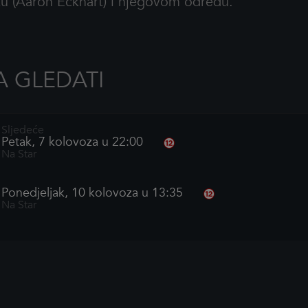
u (Aaron Eckhart) i njegovom odredu.
 GLEDATI
Sljedeće
Petak, 7 kolovoza u 22:00
Na Star
Ponedjeljak, 10 kolovoza u 13:35
Na Star