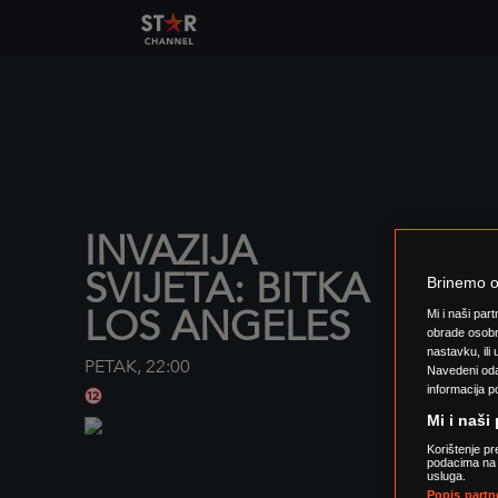
INVAZIJA
SVIJETA: BITKA
Brinemo o 
LOS ANGELES
Mi i naši par
obrade osob
nastavku, ili
PETAK,
22:00
Navedeni odab
informacija p
Mi i naši
Korištenje pr
podacima na u
usluga.
Popis partn