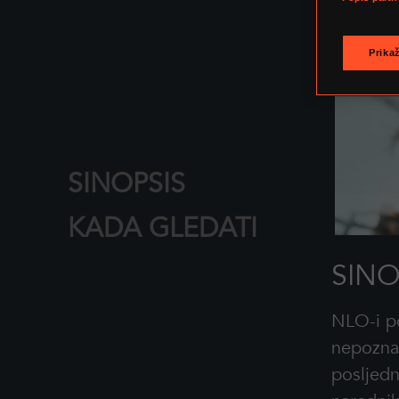
Prika
SINOPSIS
KADA GLEDATI
SINO
NLO-i p
nepoznat
posljedn