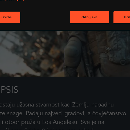
ži svrhe
Odbij sve
Pr
PSIS
ostaju užasna stvarnost kad Zemlju napadnu
e snage. Padaju najveći gradovi, a čovječanstvo
ji otpor pruža u Los Angelesu. Sve je na