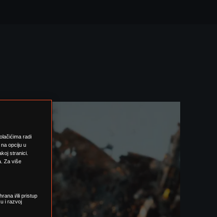
kolačićima radi
 na opciju u
koj stranici.
a. Za više
ana i/ili pristup
u i razvoj