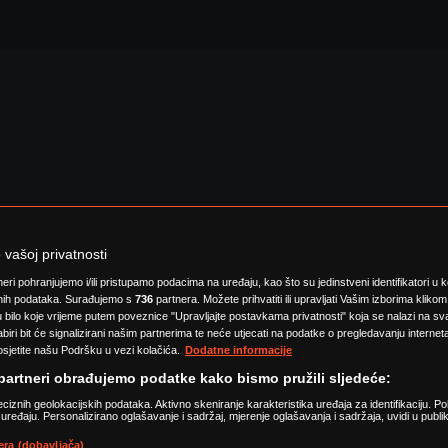
vašoj privatnosti
tneri pohranjujemo i/ili pristupamo podacima na uređaju, kao što su jedinstveni identifikatori u 
nih podataka. Surađujemo s
736
partnera. Možete prihvatiti ili upravljati Vašim izborima klikom
 u bilo koje vrijeme putem poveznice "Upravljajte postavkama privatnosti" koja se nalazi na sva
iri bit će signalizirani našim partnerima te neće utjecati na podatke o pregledavanju internet
osjetite našu Podršku u vezi kolačića.
Dodatne informacije
 partneri obrađujemo podatke kako bismo pružili sljedeće:
eciznih geolokacijskih podataka. Aktivno skeniranje karakteristika uređaja za identifikaciju. Pohr
ređaju. Personalizirano oglašavanje i sadržaj, mjerenje oglašavanja i sadržaja, uvidi u publik
era (dobavljača)